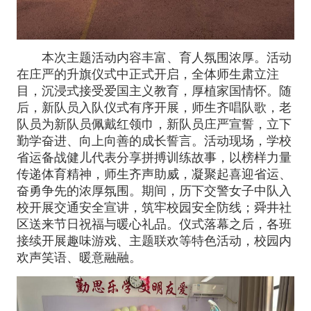
本次主题活动内容丰富、育人氛围浓厚。活动
在庄严的升旗仪式中正式开启，全体师生肃立注
目，沉浸式接受爱国主义教育，厚植家国情怀。随
后，新队员入队仪式有序开展，师生齐唱队歌，老
队员为新队员佩戴红领巾，新队员庄严宣誓，立下
勤学奋进、向上向善的成长誓言。活动现场，学校
省运备战健儿代表分享拼搏训练故事，以榜样力量
传递体育精神，师生齐声助威，凝聚起喜迎省运、
奋勇争先的浓厚氛围。期间，历下交警女子中队入
校开展交通安全宣讲，筑牢校园安全防线；舜井社
区送来节日祝福与暖心礼品。仪式落幕之后，各班
接续开展趣味游戏、主题联欢等特色活动，校园内
欢声笑语、暖意融融。