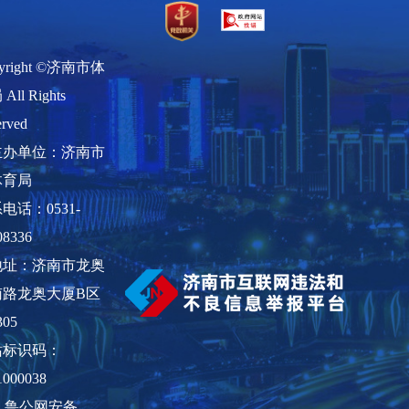
yright ©济南市体
All Rights
erved
主办单位：济南市
体育局
电话：0531-
08336
地址：济南市龙奥
南路龙奥大厦B区
305
站标识码：
1000038
鲁公网安备