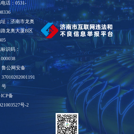
电话：0531-
08336
地址：济南市龙奥
南路龙奥大厦B区
305
站标识码：
1000038
鲁公网安备
37010202001191
号
ICP备
021003527号-2