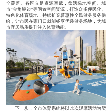
全覆盖。各区立足资源禀赋，盘活绿地空间、城
市“金角银边”等闲置空间资源，打造众多便民化、
特色化体育场地，持续扩充普惠性全民健身服务供
给，让市民在家门口就能畅享优质健身场地，为城
市宜居品质提升注入体育动能。
下一步，全市体育系统将以此次观摩活动为契