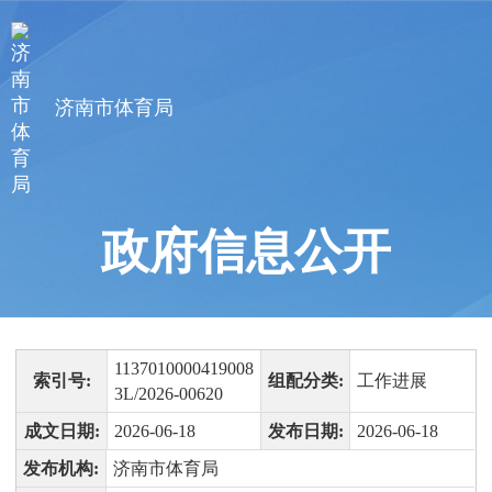
济南市体育局
政府信息公开
1137010000419008
索引号:
组配分类:
工作进展
3L/2026-00620
成文日期:
2026-06-18
发布日期:
2026-06-18
发布机构:
济南市体育局