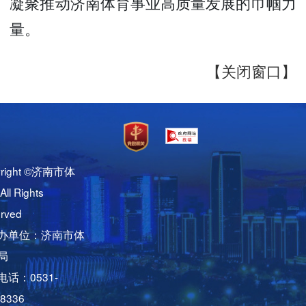
凝聚推动济南体育事业高质量发展的巾帼力
量。
【关闭窗口】
yright ©济南市体
ll Rights
rved
办单位：济南市体
局
话：0531-
8336