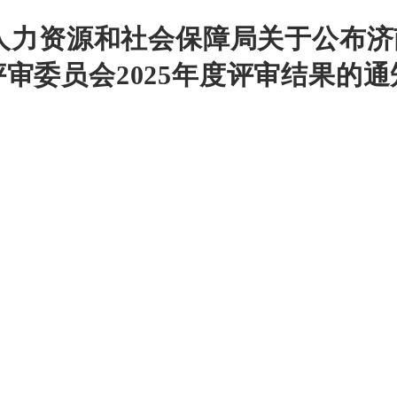
人力资源和社会保障局关于公布
评审委员会2025年度评审结果的通
浏览次数：
次
字体：【
大
中
济体字〔2026〕1号
保障部门，市体育局所属有关单位：
（鲁人社规〔2021〕1号）及市有关规定，经审核，济南市体育专
格，孙震等5人群众体育中级教练资格，于海波体能中级教练资
职称取得时间自评审通过之日起算。
2025年度评审通过人员名单（共13人）
济南市体育局 