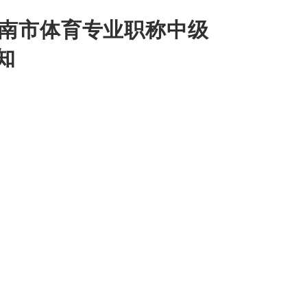
济南市体育专业职称中级
知
小
】
分享：
业职称中级评审委员会于2025年12月26日
格，李大鹏中级运动防护师资格，符合国家规
济南市人力资源和社会保障局
2026年1月9日