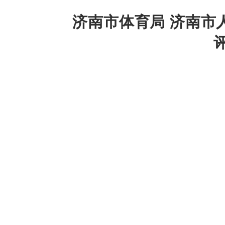
济南市体育局 济南市
信息来源：济南市体育局
各区县（功能区）体育部门、人力资源社会
根据《山东省职称评审管理服务实施办法》
评审通过的孙健闻等6人竞技体育中级教练资
定的评审条件和评审程序，现予以公布，其
附件：济南市体育专业职称中级评审委员会