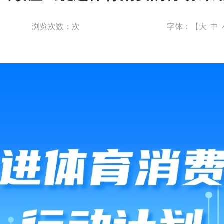
浏览次数：
次
字体：【
大
中