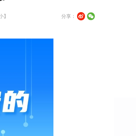
小
】
分享：