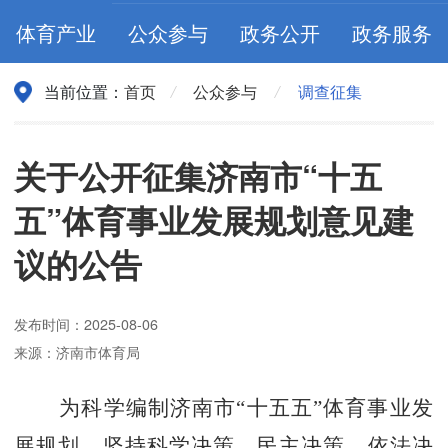
体育产业
公众参与
政务公开
政务服务
当前位置：
首页
公众参与
调查征集
/
/
关于公开征集济南市“十五
五”体育事业发展规划意见建
议的公告
发布时间：2025-08-06
来源：济南市体育局
为科学编制济南市
“十五五”体育事业发
展规划，坚持科学决策、民主决策、依法决