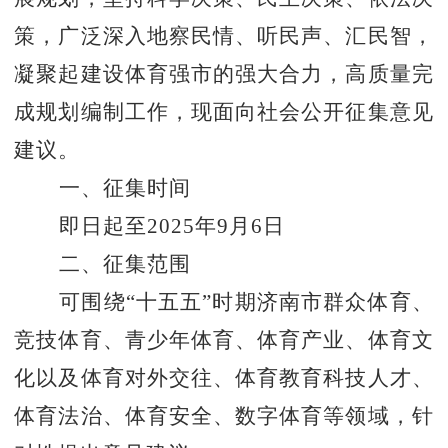
策，广泛深入地察民情、听民声、汇民智，
凝聚起建设体育强市的强大合力，高质量完
成规划编制工作，现面向社会公开征集意见
建议。
一、征集时间
即日起至
2025年9月6日
二、征集范围
可围绕
“十五五”时期济南市
群众体育、
竞技体育、青少年体育、体育产业、体育文
化以及体育对外交往、体育教育科技人才、
体育法治、体育安全、数字体育等领域
，针