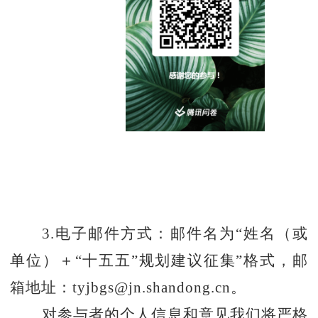
3.电子邮件方式：邮件名为“姓名（或
单位）＋“十五五”规划建议征集”格式，邮
箱地址：tyjbgs@jn.shandong.cn。
对参与者的个人信息和意见我们将严格