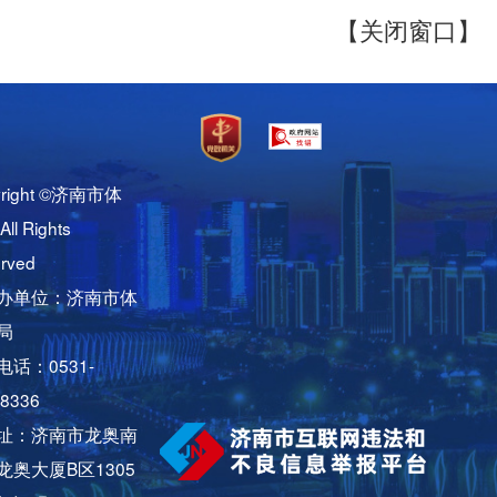
【关闭窗口】
yright ©济南市体
ll Rights
rved
办单位：济南市体
局
话：0531-
8336
址：济南市龙奥南
龙奥大厦B区1305