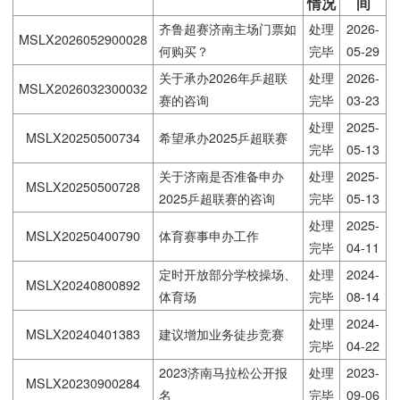
情况
间
齐鲁超赛济南主场门票如
处理
2026-
MSLX2026052900028
何购买？
完毕
05-29
关于承办2026年乒超联
处理
2026-
MSLX2026032300032
赛的咨询
完毕
03-23
处理
2025-
MSLX20250500734
希望承办2025乒超联赛
完毕
05-13
关于济南是否准备申办
处理
2025-
MSLX20250500728
2025乒超联赛的咨询
完毕
05-13
处理
2025-
MSLX20250400790
体育赛事申办工作
完毕
04-11
定时开放部分学校操场、
处理
2024-
MSLX20240800892
体育场
完毕
08-14
处理
2024-
MSLX20240401383
建议增加业务徒步竞赛
完毕
04-22
2023济南马拉松公开报
处理
2023-
MSLX20230900284
名
完毕
09-06