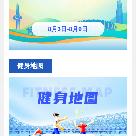
8月3日-8月9日
健身地图