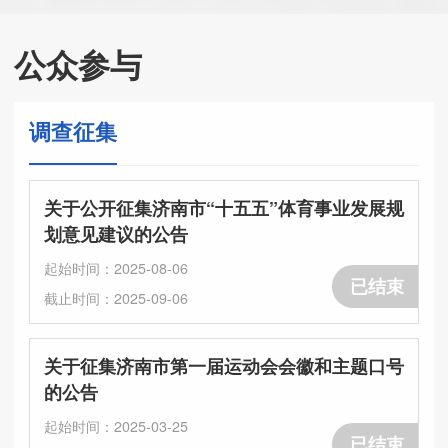
公众参与
调查征集
关于公开征集济南市“十五五”体育事业发展规
划意见建议的公告
起始时间：2025-08-06
已结束
截止时间：2025-09-06
关于征集济南市第一届运动会会徽和主题口号
的公告
起始时间：2025-03-25
已结束