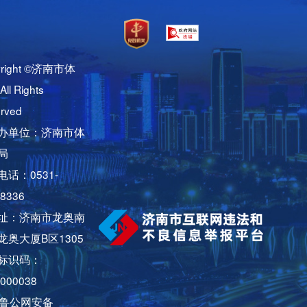
yright ©济南市体
ll Rights
rved
办单位：济南市体
局
话：0531-
8336
址：济南市龙奥南
龙奥大厦B区1305
标识码：
000038
鲁公网安备