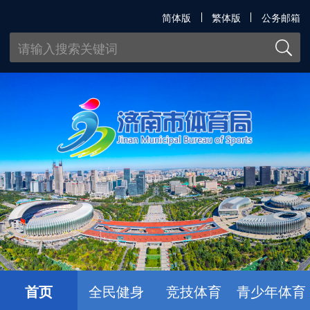
简体版
繁体版
公务邮箱
首页
全民健身
竞技体育
青少年体育