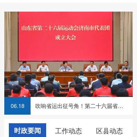
06.18
吹响省运出征号角！第二十六届省运会济南市代表团正式成立
时政要闻
工作动态
区县动态