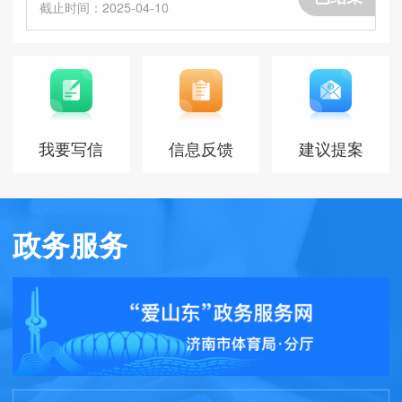
截止时间：2025-04-10
我要写信
信息反馈
建议提案
政务服务