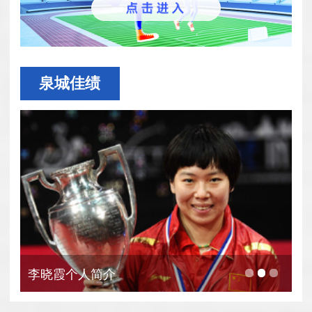
泉城佳绩
李晓霞个人简介