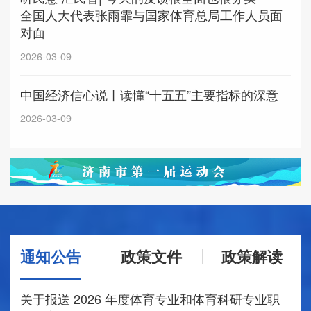
全国人大代表张雨霏与国家体育总局工作人员面
对面
2026-03-09
中国经济信心说丨读懂“十五五”主要指标的深意
2026-03-09
通知公告
政策文件
政策解读
关于报送 2026 年度体育专业和体育科研专业职