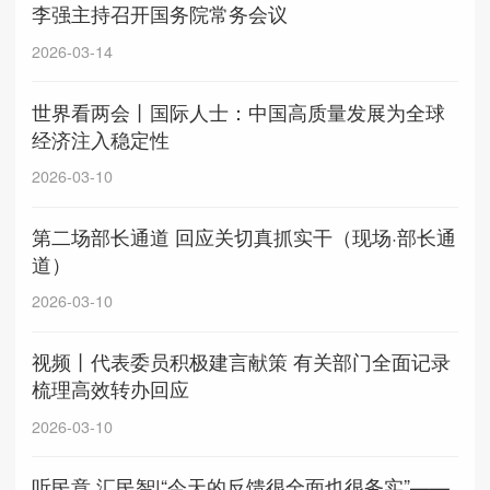
李强主持召开国务院常务会议
2026-03-14
世界看两会丨国际人士：中国高质量发展为全球
经济注入稳定性
2026-03-10
第二场部长通道 回应关切真抓实干（现场·部长通
道）
2026-03-10
视频丨代表委员积极建言献策 有关部门全面记录
梳理高效转办回应
2026-03-10
听民意 汇民智|“今天的反馈很全面也很务实”——